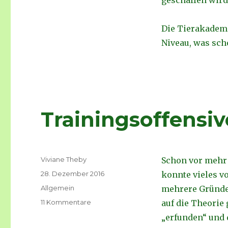
Die Tierakademi
Niveau, was scho
Trainingsoffensiv
Autor
Viviane Theby
Schon vor mehr 
Veröffentlicht
28. Dezember 2016
konnte vieles v
am
Kategorien
Allgemein
mehrere Gründe d
11 Kommentare
zu
auf die Theorie
Trainingsoffensive
„erfunden“ und 
2017