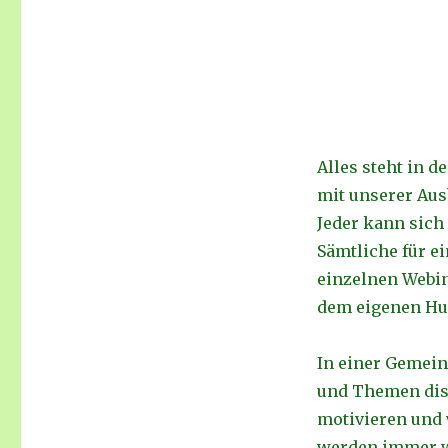
startet
die
neue
Hundetrainer-
Ausbildung
Alles steht in d
mit unserer Au
Jeder kann sich 
Sämtliche für 
einzelnen Webin
dem eigenen Hu
In einer Gemein
und Themen disk
motivieren und 
werden immer w