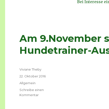
Bei Interesse ei
Am 9.November st
Hundetrainer-Au
Autor
Viviane Theby
Veröffentlicht
22. Oktober 2016
am
Kategorien
Allgemein
Schreibe einen
Kommentar
zu
Am
9.November