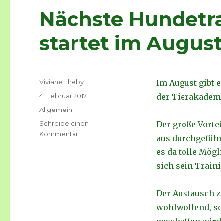
Nächste Hundetr
startet im Augus
Autor
Viviane Theby
Im August gibt 
Veröffentlicht
4. Februar 2017
der Tierakademi
am
Kategorien
Allgemein
Schreibe einen
Der große Vorte
Kommentar
zu
aus durchgeführ
Nächste
es da tolle Mögl
Hundetrainerausbildung
startet
sich sein Traini
im
August
Der Austausch z
wohlwollend, so
geschaffen wird